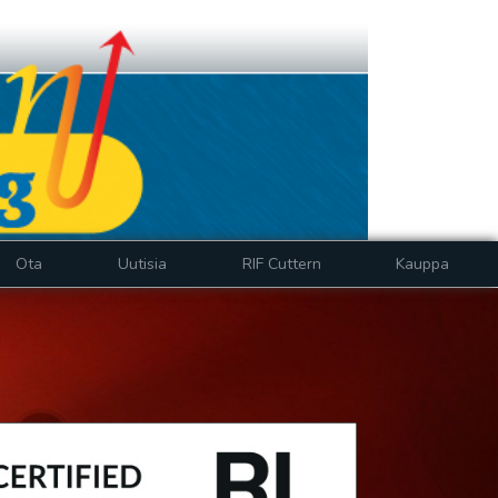
Ota
Uutisia
RIF Cuttern
Kauppa