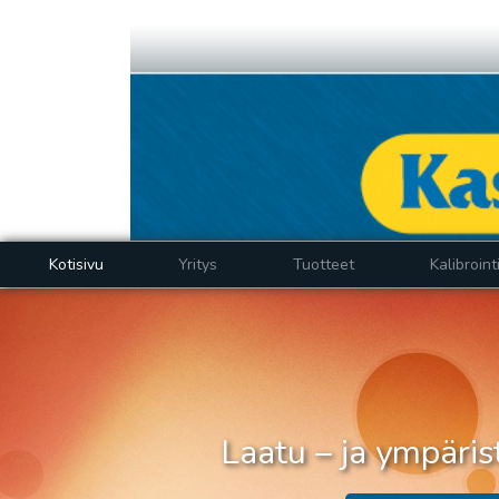
Kotisivu
Yritys
Tuotteet
Kalibroint
Laatu – ja ympäri