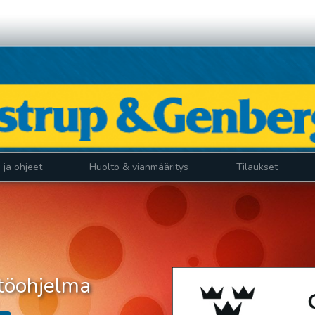
i ja ohjeet
Huolto & vianmääritys
Tilaukset
stöohjelma