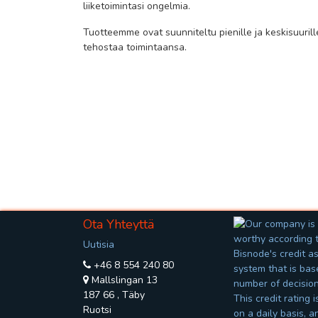
liiketoimintasi ongelmia.
Tuotteemme ovat suunniteltu pienille ja keskisuurille
tehostaa toimintaansa.
Ota Yhteyttä
Uutisia
+46 8 554 240 80
Mallslingan 13
187 66
,
Täby
Ruotsi