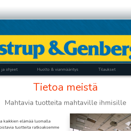
i ja ohjeet
Huolto & vianmääritys
Tilaukset
Tietoa meistä
Mahtavia tuotteita mahtaville ihmisille
a kaikkien elämää luomalla
loistavia tuotteita ratkoaksemme