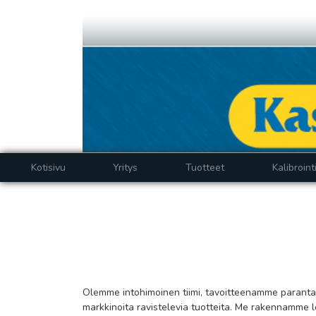
Kotisivu
Yritys
Tuotteet
Kalibroint
Olemme intohimoinen tiimi, tavoitteenamme paranta
markkinoita ravistelevia tuotteita. Me rakennamme 