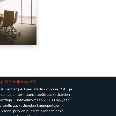
up & Genberg AB
 & Genberg AB perustettiin vuonna 1945, ja
htien se on toimittanut teollisuuskattiloiden
ntteja. Tuotevalikoimaan kuuluu nykyään
ta teollisuuskattiloiden lämpöpintojen
ukseen, putkien puhdistuskoneita sekä