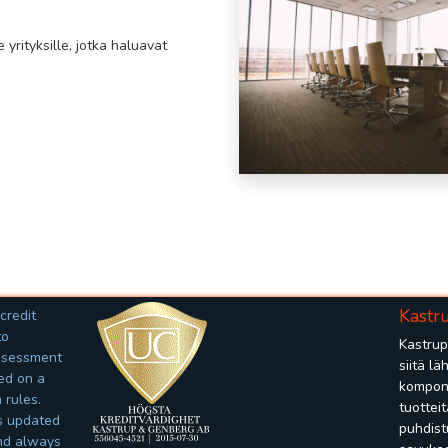
 yrityksille, jotka haluavat
Kastr
Kastrup
siitä lä
kompone
tuottei
puhdist