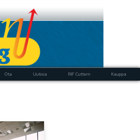
Ota
Uutisia
RIF Cuttern
Kauppa